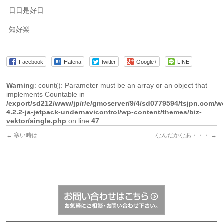
日日是好日
知好楽
Facebook
Hatena
twitter
Google+
LINE
Warning
: count(): Parameter must be an array or an object that
implements Countable in
/export/sd212/www/jp/r/e/gmoserver/9/4/sd0779594/tsjpn.com/w
4.2.2-ja-jetpack-undernavicontrol/wp-content/themes/biz-
vektor/single.php
on line
47
←
寒い時は
なんだかなあ・・・
→