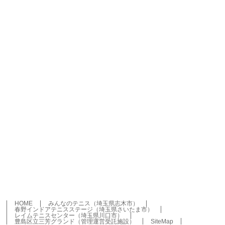
HOME
みんなのテニス（埼玉県志木市）
春野インドアテニスステージ（埼玉県さいたま市）
レイムテニスセンター（埼玉県川口市）
豊島区立三芳グランド（管理運営受託施設）
SiteMap