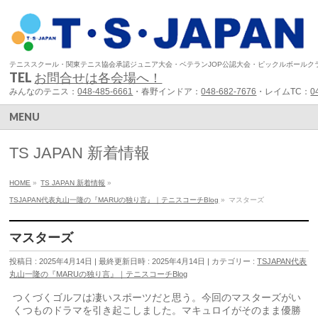
テニススクール・関東テニス協会承認ジュニア大会・ベテランJOP公認大会・ピックルボールク
TEL
お問合せは各会場へ！
みんなのテニス：
048-485-6661
・春野インドア：
048-682-7676
・レイムTC：
0
MENU
TS JAPAN 新着情報
HOME
»
TS JAPAN 新着情報
»
TSJAPAN代表丸山一隆の『MARUの独り言』｜テニスコーチBlog
»
マスターズ
マスターズ
投稿日 : 2025年4月14日
最終更新日時 : 2025年4月14日
カテゴリー :
TSJAPAN代表
丸山一隆の『MARUの独り言』｜テニスコーチBlog
つくづくゴルフは凄いスポーツだと思う。今回のマスターズがい
くつものドラマを引き起こしました。マキュロイがそのまま優勝