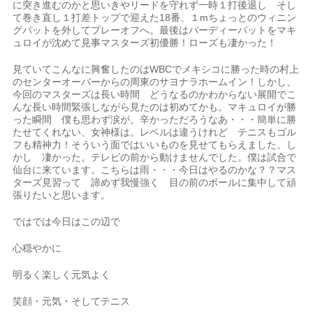
に突き進むのかと思いきやリードを守れず一時１打後退し そし
て巻き直し１打差トップで迎えた18番、１mちょっとのウィニン
グパットを外してプレーオフへ。最後はバーディーパットをマキ
ュロイが沈めて見事マスターズ初優勝！ローズも凄かった！
見ていてこんなに興奮したのはWBCでメキシコに勝った時の村上
のセンターオーバーからの周東のサヨナラホームイン！しかし、
今回のマスターズは長い時間 どうなるのかわからない展開でこ
んな長い時間緊張しながら見たのは初めてかも。マキュロイが勝
った瞬間 僕も思わず涙が。辛かっただろうなあ・・・簡単に勝
たせてくれない、女神様は。レベルは違うけれど テニスもゴル
フも精神力！そういう面ではいいものを見せてもらえました。し
かし 凄かった。テレビの前から動けませんでした。僕は試合で
仙台に来ています。こちらは雨・・・今日はやるのかな？？マス
ターズ見習って 諦めず我慢強く 目の前のボールに集中して頑
張りたいと思います。
ではでは今日はこの辺で
心穏やかに
明るく楽しく元気よく
笑顔・元気・そしてテニス