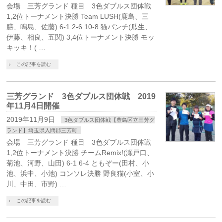
会場 三芳グランド 種目 3色ダブルス団体戦
1,2位トーナメント決勝 Team LUSH(鹿島、三
膳、鳴島、佐藤) 6-1 2-6 10-8 猫パンチ(瓜生、
伊藤、相良、五関) 3,4位トーナメント決勝 モッ
キッキ！( …
この記事を読む
三芳グランド 3色ダブルス団体戦 2019
年11月4日開催
2019年11月9日
3色ダブルス団体戦【豊島区立三芳グ
ランド】埼玉県入間郡三芳町
会場 三芳グランド 種目 3色ダブルス団体戦
1,2位トーナメント決勝 チームRemix!(瀬戸口、
菊池、河野、山田) 6-1 6-4 ともぞー(田村、小
池、浜中、小池) コンソレ決勝 野良猫(小室、小
川、中田、市野) …
この記事を読む