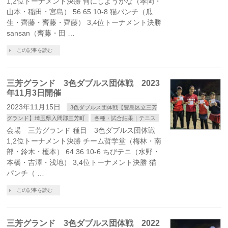
1,2位トーナメント決勝 何にしようかな（孝岡・
山本・稲田・宮島） 56 65 10-8 猫パンチ（瓜
生・齊藤・齊藤・齊藤） 3,4位トーナメント決勝
sansan（齊藤・田 …
この記事を読む
三芳グランド 3色ダブルス団体戦 2023
年11月3日開催
2023年11月15日
3色ダブルス団体戦【豊島区立三芳
グランド】埼玉県入間郡三芳町
各種・試合結果｜テニス
会場 三芳グランド 種目 3色ダブルス団体戦
1,2位トーナメント決勝 チーム哲学堂（梅林・南
部・鈴木・榎本） 64 36 10-6 ちびテニ（水野・
本橋・吉澤・浅地） 3,4位トーナメント決勝 猫
パンチ（ …
この記事を読む
三芳グランド 3色ダブルス団体戦 2022