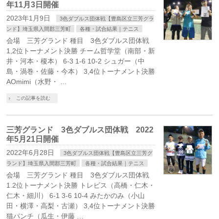
年11月3日開催
2023年1月9日
3色ダブルス団体戦【豊島区立三芳グラ
ンド】埼玉県入間郡三芳町
各種・試合結果｜テニス
会場 三芳グランド 種目 3色ダブルス団体戦
1,2位トーナメント決勝 チーム哲学堂（南部・新
井・河本・榎本） 6-3 1-6 10-2 シュガー（中
島・渦巻・佐藤・今本） 3,4位トーナメント決勝
AOmimi（水野・ …
この記事を読む
三芳グランド 3色ダブルス団体戦 2022
年5月21日開催
2022年6月28日
3色ダブルス団体戦【豊島区立三芳グ
ランド】埼玉県入間郡三芳町
各種・試合結果｜テニス
会場 三芳グランド 種目 3色ダブルス団体戦
1.2位トーナメント決勝 トレビス（高橋・仁木・
仁木・細川） 6-1 3-6 10-4 みたかのみ（小山
田・横澤・高梨・古瀬） 3,4位トーナメント決勝
猫パンチ（瓜生・伊藤 …