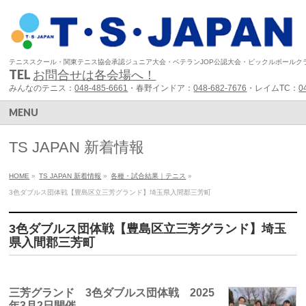
テニススクール・関東テニス協会承認ジュニア大会・ベテランJOP公認大会・ピックルボールク
TEL
お問合せは各会場へ！
みんなのテニス：
048-485-6661
・春野インドア：
048-682-7676
・レイムTC：
0
MENU
TS JAPAN 新着情報
HOME
»
TS JAPAN 新着情報
»
各種・試合結果｜テニス
»
3色ダブルス団体戦【豊島区立三芳グランド】埼玉県入間郡三芳町
3色ダブルス団体戦【豊島区立三芳グランド】埼玉
県入間郡三芳町
三芳グランド 3色ダブルス団体戦 2025
年3月2日開催