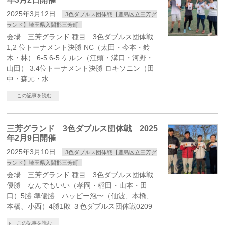
2025年3月12日
3色ダブルス団体戦【豊島区立三芳グ
ランド】埼玉県入間郡三芳町
会場 三芳グランド 種目 3色ダブルス団体戦
1,2 位トーナメント決勝 NC（太田・今本・鈴
木・林） 6-5 6-5 ケルン（江頭・溝口・河野・
山田） 3.4位トーナメント決勝 ロキソニン（田
中・森元・水 …
この記事を読む
三芳グランド 3色ダブルス団体戦 2025
年2月9日開催
2025年3月10日
3色ダブルス団体戦【豊島区立三芳グ
ランド】埼玉県入間郡三芳町
会場 三芳グランド 種目 3色ダブルス団体戦
優勝 なんでもいい（孝岡・稲田・山本・田
口）5勝 準優勝 ハッピー泡〜（仙波、本橋、
本橋、小西）4勝1敗 ３色ダブルス団体戦0209
この記事を読む