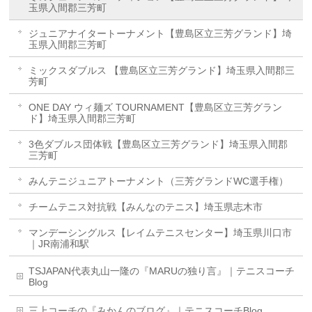
玉県入間郡三芳町
ジュニアナイタートーナメント【豊島区立三芳グランド】埼
玉県入間郡三芳町
ミックスダブルス 【豊島区立三芳グランド】埼玉県入間郡三
芳町
ONE DAY ウィ麺ズ TOURNAMENT【豊島区立三芳グラン
ド】埼玉県入間郡三芳町
3色ダブルス団体戦【豊島区立三芳グランド】埼玉県入間郡
三芳町
みんテニジュニアトーナメント（三芳グランドWC選手権）
チームテニス対抗戦【みんなのテニス】埼玉県志木市
マンデーシングルス【レイムテニスセンター】埼玉県川口市
｜JR南浦和駅
TSJAPAN代表丸山一隆の『MARUの独り言』｜テニスコーチ
Blog
三上コーチの『みかんのブログ』｜テニスコーチBlog