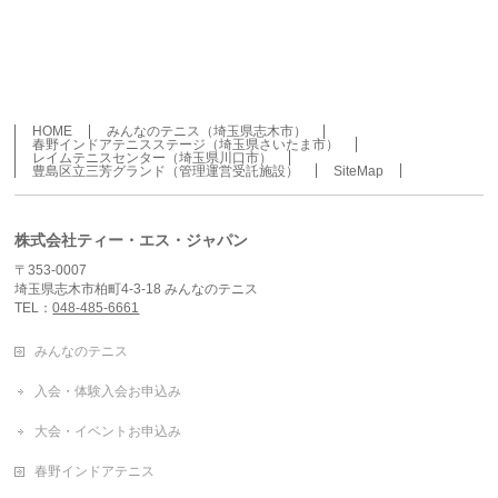
HOME
みんなのテニス（埼玉県志木市）
春野インドアテニスステージ（埼玉県さいたま市）
レイムテニスセンター（埼玉県川口市）
豊島区立三芳グランド（管理運営受託施設）
SiteMap
株式会社ティー・エス・ジャパン
〒353-0007
埼玉県志木市柏町4-3-18 みんなのテニス
TEL：
048-485-6661
みんなのテニス
入会・体験入会お申込み
大会・イベントお申込み
春野インドアテニス