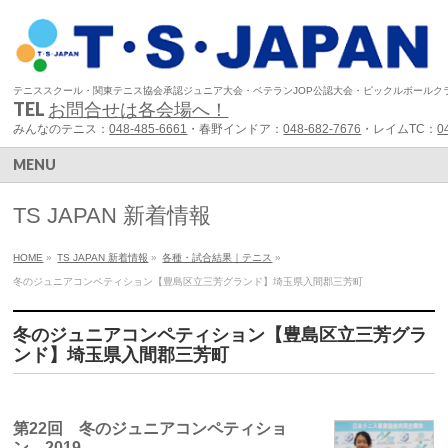
テニススクール・関東テニス協会承認ジュニア大会・ベテランJOP公認大会・ピックルボールク
TEL
お問合せは各会場へ！
みんなのテニス：
048-485-6661
・春野インドア：
048-682-7676
・レイムTC：
0
MENU
TS JAPAN 新着情報
HOME
»
TS JAPAN 新着情報
»
各種・試合結果｜テニス
»
冬のジュニアコンペティション【豊島区立三芳グランド】埼玉県入間郡三芳町
冬のジュニアコンペティション【豊島区立三芳グラ
ンド】埼玉県入間郡三芳町
第22回 冬のジュニアコンペティショ
ン 2019