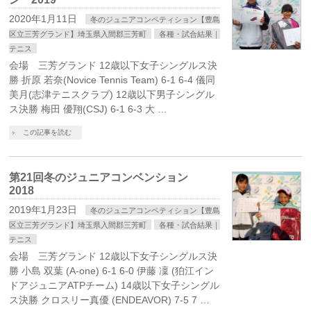
2020年1月11日
冬のジュニアコンペティション【豊島
区立三芳グランド】埼玉県入間郡三芳町
各種・試合結果｜
テニス
会場 三芳グランド 12歳以下女子シングルス決
勝 折原 若奈(Novice Tennis Team) 6-1 6-4 儀同
美月(志津テニスクラブ) 12歳以下男子シングル
ス決勝 梅田 優翔(CSJ) 6-1 6-3 大 …
この記事を読む
第21回冬のジュニアコンベンション
2018
2019年1月23日
冬のジュニアコンペティション【豊島
区立三芳グランド】埼玉県入間郡三芳町
各種・試合結果｜
テニス
会場 三芳グランド 12歳以下女子シングルス決
勝 小島 双葉 (A-one) 6-1 6-0 伊藤 凜 (狛江イン
ドアジュニアATPチーム) 14歳以下女子シングル
ス決勝 クロスリー真優 (ENDEAVOR) 7-5 7 …