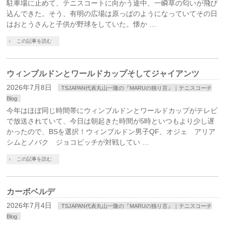
駐車場に止めて、テニスコートに向かう途中、一瞬草の匂いが飛び
込んできた。そう、有明の広場は原っぱのようになっていてその日
はおとうさんと子供が野球をしていた。懐か …
この記事を読む
ウィンブルドンとワールドカップそしてジャイアンツ
2026年7月8日
TSJAPAN代表丸山一隆の『MARUの独り言』｜テニスコーチ
Blog
今年はほぼ同じ時間帯にウィンブルドンとワールドカップがテレビ
で放送されていて、今日は朝起きた時間が5時といつもより少し遅
かったので、BSを選択！ウィンブルドン男子QF、オジェ アリア
シムとノバク ジョコビッチが対戦してい …
この記事を読む
カーボベルデ
2026年7月4日
TSJAPAN代表丸山一隆の『MARUの独り言』｜テニスコーチ
Blog