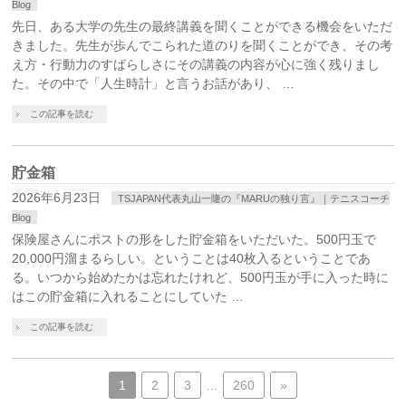
Blog
先日、ある大学の先生の最終講義を聞くことができる機会をいただ
きました。先生が歩んでこられた道のりを聞くことができ、その考
え方・行動力のすばらしさにその講義の内容が心に強く残りまし
た。その中で「人生時計」と言うお話があり、 …
この記事を読む
貯金箱
2026年6月23日
TSJAPAN代表丸山一隆の『MARUの独り言』｜テニスコーチ
Blog
保険屋さんにポストの形をした貯金箱をいただいた。500円玉で
20,000円溜まるらしい。ということは40枚入るということであ
る。いつから始めたかは忘れたけれど、500円玉が手に入った時に
はこの貯金箱に入れることにしていた …
この記事を読む
1
2
3
…
260
»