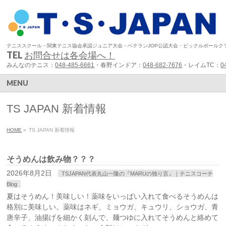
テニススクール・関東テニス協会承認ジュニア大会・ベテランJOP公認大会・ピックルボールク
TEL
お問合せは各会場へ！
みんなのテニス：
048-485-6661
・春野インドア：
048-682-7676
・レイムTC：
0
MENU
TS JAPAN 新着情報
HOME
»
TS JAPAN 新着情報
そうめんは飲み物？？？
2026年8月2日
TSJAPAN代表丸山一隆の『MARUの独り言』｜テニスコーチ
Blog
夏はそうめん！美味しい！薬味をいっぱい入れて食べるそうめんは
格別に美味しい。薬味はネギ、ミョウガ、キュウリ、ショウガ、青
唐辛子、油揚げを細かく刻んで、麺つゆに入れてそうめんと絡めて