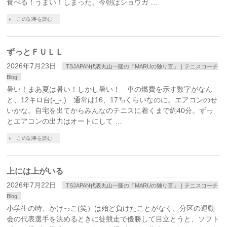
食べる！うまい！しまった、今朝はショウガ …
この記事を読む
ずっとＦＵＬＬ
2026年7月23日
TSJAPAN代表丸山一隆の『MARUの独り言』｜テニスコーチ
Blog
暑い！まあ夏は暑い！しかし暑い！ 車の燃費を示す数字がなん
と、12キロ台(-_-;) 通常は16、17㌔くらいなのに。エアコンのせ
いかな。自宅を出てからみんなのテニスに着くまで約40分。ずっ
とエアコンの出力はオートにして …
この記事を読む
上には上がいる
2026年7月22日
TSJAPAN代表丸山一隆の『MARUの独り言』｜テニスコーチ
Blog
小学生の時、かけっこ(笑）は殆ど負けたことがなく、分区の運動
会の代表選手を決めるときに徒競走で優勝して目立とうと、ソフト