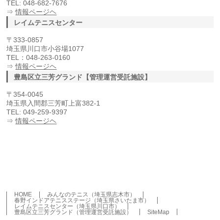
TEL: 048-682-7676
⇒
情報ページヘ
レイムテニスセンター
〒333-0857
埼玉県川口市小谷場1077
TEL：048-263-0160
⇒
情報ページヘ
豊島区立三芳グランド【管理運営受託施設】
〒354-0045
埼玉県入間郡三芳町上富382-1
TEL: 049-259-9397
⇒
情報ページヘ
HOME
みんなのテニス（埼玉県志木市）
春野インドアテニスステージ（埼玉県さいたま市）
レイムテニスセンター（埼玉県川口市）
豊島区立三芳グランド（管理運営受託施設）
SiteMap